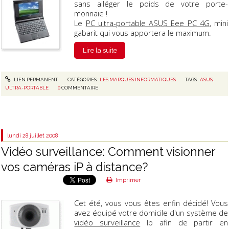
sans alléger le poids de votre porte-
monnaie !
Le
PC ultra-portable ASUS Eee PC 4G
, mini
gabarit qui vous apportera le maximum.
Lire la suite
LIEN PERMANENT
CATÉGORIES :
LES MARQUES INFORMATIQUES
TAGS :
ASUS
,
ULTRA-PORTABLE
0
COMMENTAIRE
lundi 28
juillet 2008
Vidéo surveillance: Comment visionner
vos caméras iP à distance?
Imprimer
Cet été, vous vous êtes enfin décidé! Vous
avez équipé votre domicile d'un système de
vidéo surveillance
Ip afin de partir en