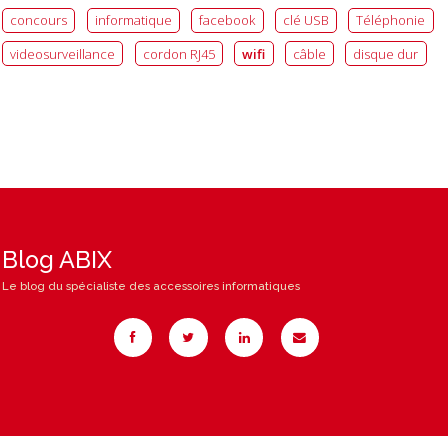
concours
informatique
facebook
clé USB
Téléphonie
videosurveillance
cordon RJ45
wifi
câble
disque dur
Blog ABIX
Le blog du spécialiste des accessoires informatiques