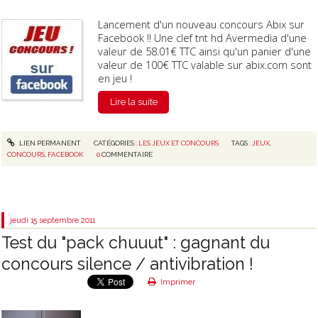
Lancement d'un nouveau concours Abix sur
Facebook !! Une clef tnt hd Avermedia d'une
valeur de 58.01€ TTC ainsi qu'un panier d'une
valeur de 100€ TTC valable sur abix.com sont
en jeu !
Lire la suite
LIEN PERMANENT
CATÉGORIES :
LES JEUX ET CONCOURS
TAGS :
JEUX
,
CONCOURS
,
FACEBOOK
0
COMMENTAIRE
jeudi 15
septembre 2011
Test du "pack chuuut" : gagnant du
concours silence / antivibration !
Imprimer