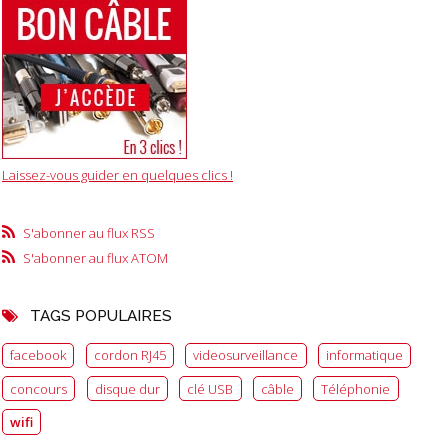
Laissez-vous guider en quelques clics !
S'abonner au flux RSS
S'abonner au flux ATOM
TAGS POPULAIRES
facebook
cordon RJ45
videosurveillance
informatique
concours
disque dur
clé USB
câble
Téléphonie
wifi