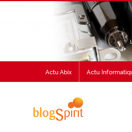
Actu Abix
Actu Informatiq