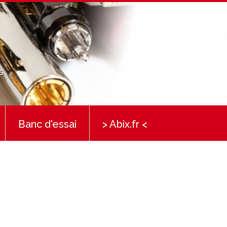
s
Banc d'essai
> Abix.fr <