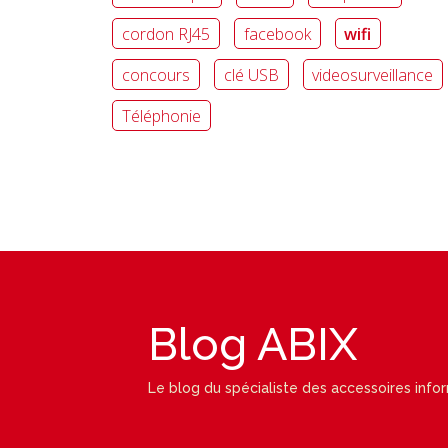
cordon RJ45
facebook
wifi
concours
clé USB
videosurveillance
Téléphonie
Blog ABIX
Le blog du spécialiste des accessoires info