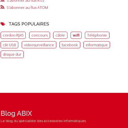
S'abonner au flux RSS
S'abonner au flux ATOM
TAGS POPULAIRES
cordon RJ45
concours
câble
wifi
Téléphonie
clé USB
videosurveillance
facebook
informatique
disque dur
Blog ABIX
Le blog du spécialiste des accessoires informatiques