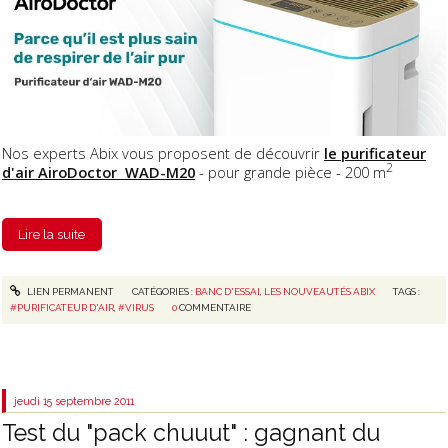
Nos experts Abix vous proposent de découvrir
le purificateur
2
d'air AiroDoctor WAD-M20
- pour grande pièce - 200 m
Lire la suite
LIEN PERMANENT
CATÉGORIES :
BANC D'ESSAI
,
LES NOUVEAUTÉS ABIX
TAGS :
#PURIFICATEUR D'AIR
,
#VIRUS
0
COMMENTAIRE
jeudi 15
septembre 2011
Test du "pack chuuut" : gagnant du