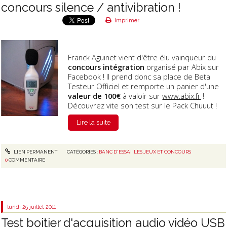
concours silence / antivibration !
Imprimer
Franck Aguinet vient d'être élu vainqueur du
concours intégration
organisé par Abix sur
Facebook ! Il prend donc sa place de Beta
Testeur Officiel et remporte un panier d'une
valeur de 100€
à valoir sur
www.abix.fr
!
Découvrez vite son test sur le Pack Chuuut !
Lire la suite
LIEN PERMANENT
CATÉGORIES :
BANC D'ESSAI
,
LES JEUX ET CONCOURS
0
COMMENTAIRE
lundi 25
juillet 2011
Test boitier d'acquisition audio vidéo USB