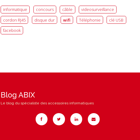
informatique
concours
câble
videosurveillance
cordon RJ45
disque dur
wifi
Téléphonie
clé USB
facebook
Blog ABIX
Le blog du spécialiste des accessoires informatiques