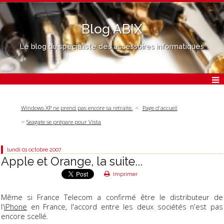
Blog ABIX
Le blog du spécialiste des accessoires informatiques
Windows XP ne prend pas encore sa retraite.
Page d'accueil
Seagate se prépare pour Vista
lundi 01
octobre 2007
Apple et Orange, la suite...
Imprimer
Même si France Telecom a confirmé être le distributeur de
l'
iPhone
en France, l'accord entre les deux sociétés n'est pas
encore scellé.