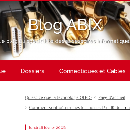
Blog ABIX
Le blog du spécialiste des accessoires informatique
ue
Dossiers
Connectiques et Câbles
Qu'est-ce que la technologie OLED?
Page d'accueil
Comment sont déterminés les indices IP et IK des mat
lundi 18
février 2008