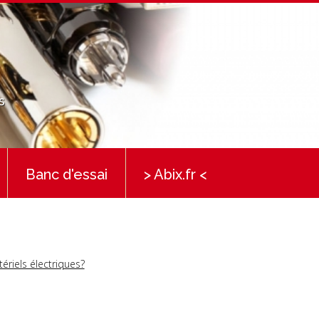
s
Banc d'essai
> Abix.fr <
ériels électriques?