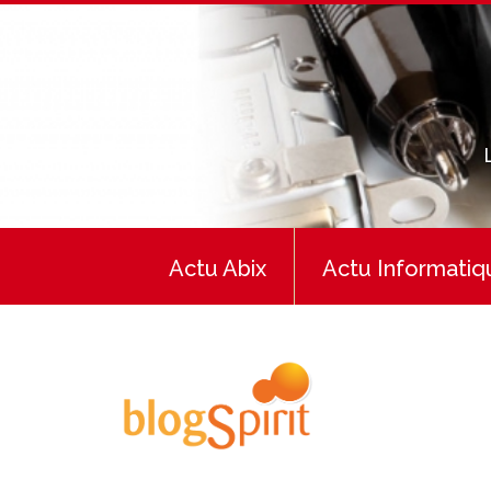
Actu Abix
Actu Informatiq