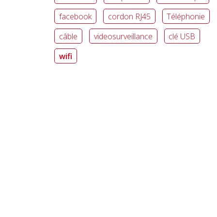
facebook
cordon RJ45
Téléphonie
câble
videosurveillance
clé USB
wifi