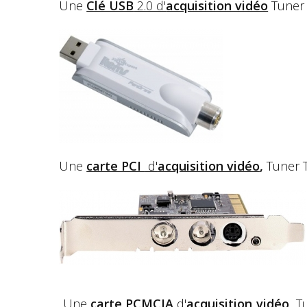
Une
Clé USB
2.0 d'
acquisition vidéo
Tuner 
Une
carte PCI
d'
acquisition vidéo
,
Tuner T
Une
carte PCMCIA
d'
acquisition vidéo
,
Tu