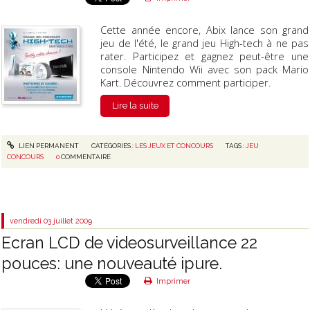
Cette année encore, Abix lance son grand
jeu de l'été, le grand jeu High-tech à ne pas
rater. Participez et gagnez peut-être une
console Nintendo Wii avec son pack Mario
Kart. Découvrez comment participer.
Lire la suite
LIEN PERMANENT
CATÉGORIES :
LES JEUX ET CONCOURS
TAGS :
JEU
CONCOURS
0
COMMENTAIRE
vendredi 03
juillet 2009
Ecran LCD de videosurveillance 22
pouces: une nouveauté ipure.
Imprimer