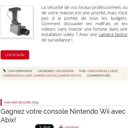
La sécurité de vos locaux professionnels ou
de votre maison est une priorité, mais n'est
pas à la portée de tous les budgets.
Comment dissuader les malfrats et les
voleurs sans investir une fortune dans une
installation vidéo ? Avec une
caméra factice
de surveillance !
Lire la suite
LIEN PERMANENT
CATÉGORIES :
LES DOSSIERS
TAGS :
VIDÉO SURVEILLANCE
,
VIDÉOSURVEILLANCE
,
CAMÉRA FACTICE
,
CAMÉRA FICTIVE
2
COMMENTAIRES
mercredi 08
juillet 2009
Gagnez votre console Nintendo Wii avec
Abix!
Imprimer