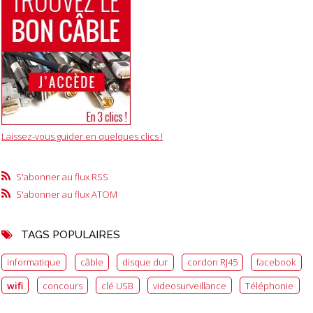
Laissez-vous guider en quelques clics !
S'abonner au flux RSS
S'abonner au flux ATOM
TAGS POPULAIRES
informatique
câble
disque dur
cordon RJ45
facebook
wifi
concours
clé USB
videosurveillance
Téléphonie