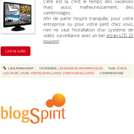
L'été est là, c'est le temps des vacances
mais aussi, malheureusement, des
cambriolages...
Afin de partir l'esprit tranquille, pour votre
entreprise ou pour votre petit chez vous,
rien ne vaut l'installation d'un système de
vidéo surveillance avec un bel
écran LCD 22
pouces
!
Lire la suite
LIEN PERMANENT
CATÉGORIES :
LES MARQUES INFORMATIQUES
TAGS :
ECRAN
LCD
,
IPURE
,
I PURE
,
VIDEOSURVEILLANCE
,
VIDEO SURVEILLANCE
0
COMMENTAIRE