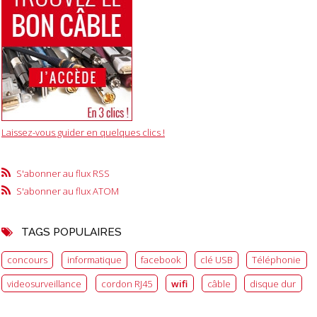
Laissez-vous guider en quelques clics !
S'abonner au flux RSS
S'abonner au flux ATOM
TAGS POPULAIRES
concours
informatique
facebook
clé USB
Téléphonie
videosurveillance
cordon RJ45
wifi
câble
disque dur