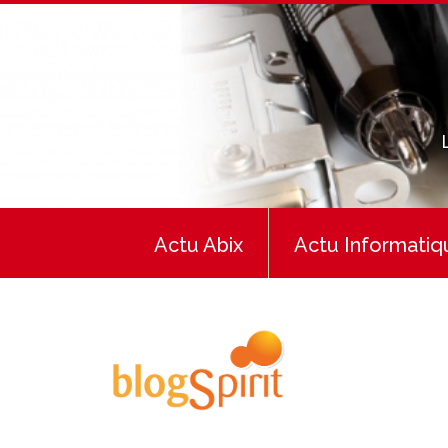
Actu Abix
Actu Informatiq