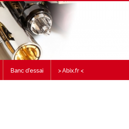
s
Banc d'essai
> Abix.fr <