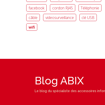
facebook
cordon RJ45
Téléphonie
câble
videosurveillance
clé USB
wifi
Blog ABIX
Le blog du spécialiste des accessoires info