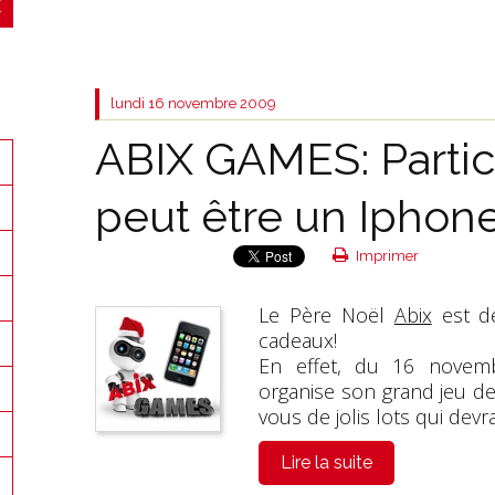
lundi 16
novembre 2009
ABIX GAMES: Partic
peut être un Iphone
Imprimer
Le Père Noël
Abix
est de
cadeaux!
En effet, du 16 novem
organise son grand jeu d
vous de jolis lots qui devr
Lire la suite