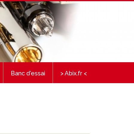
s
Banc d'essai
> Abix.fr <