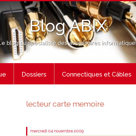
Blog ABIX
Le blog du spécialiste des accessoires informatique
ue
Dossiers
Connectiques et Câbles
lecteur carte memoire
mercredi 04
novembre 2009