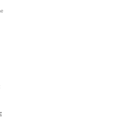
ne
t
E