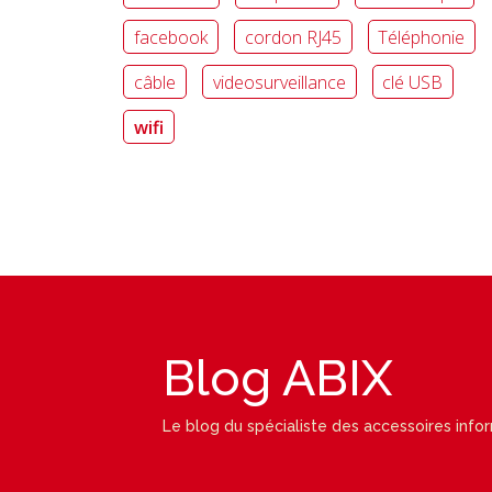
facebook
cordon RJ45
Téléphonie
câble
videosurveillance
clé USB
wifi
Blog ABIX
Le blog du spécialiste des accessoires info