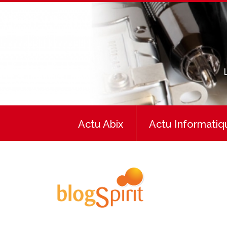
Actu Abix
Actu Informatiq