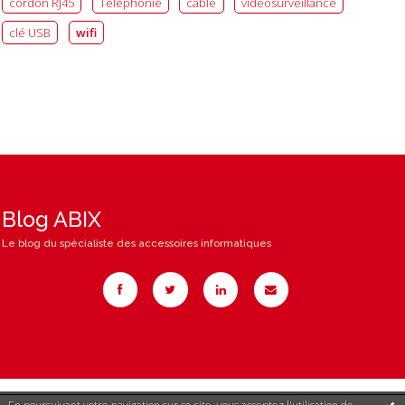
cordon RJ45
Téléphonie
câble
videosurveillance
clé USB
wifi
Blog ABIX
Le blog du spécialiste des accessoires informatiques