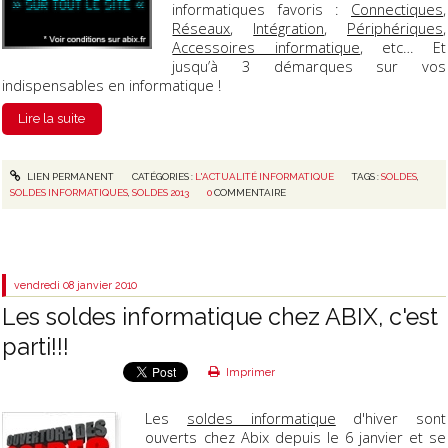
informatiques favoris :
Connectiques
,
Réseaux
,
Intégration
,
Périphériques
,
Accessoires informatique
, etc… Et
jusqu’à 3 démarques sur vos
indispensables en informatique !
Lire la suite
LIEN PERMANENT
CATÉGORIES :
L'ACTUALITÉ INFORMATIQUE
TAGS :
SOLDES
,
SOLDES INFORMATIQUES
,
SOLDES 2013
0
COMMENTAIRE
vendredi 08
janvier 2010
Les soldes informatique chez ABIX, c'est
parti!!!
Imprimer
Les
soldes informatique
d'hiver sont
ouverts chez Abix depuis le 6 janvier et se