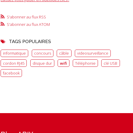
S'abonner au flux RSS
S'abonner au flux ATOM
TAGS POPULAIRES
informatique
concours
câble
videosurveillance
cordon RJ45
disque dur
wifi
Téléphonie
clé USB
facebook