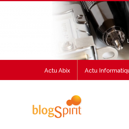
Actu Abix
Actu Informatiq