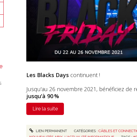
e
Les Blacks Days
continuent !
s
Jusqu'au 26 novembre 2021, bénéficiez de r
jusqu'à 90 %
Lire la suite
LIEN PERMANENT
CATÉGORIES :
CÂBLES ET CONNECT
NOUVEAUTÉS ABIX
,
L'ACTUALITÉ INFORMATIQUE
TAGS :
#