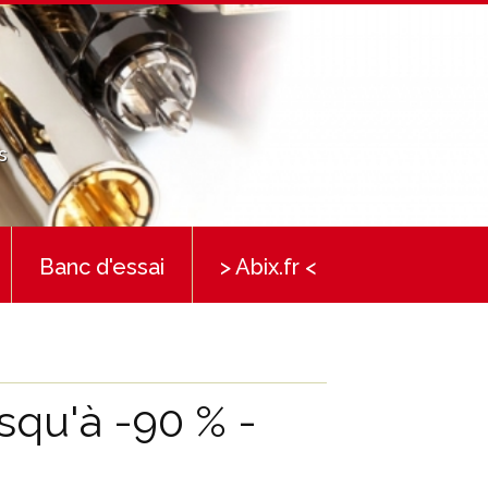
s
Banc d'essai
> Abix.fr <
qu'à -90 % -