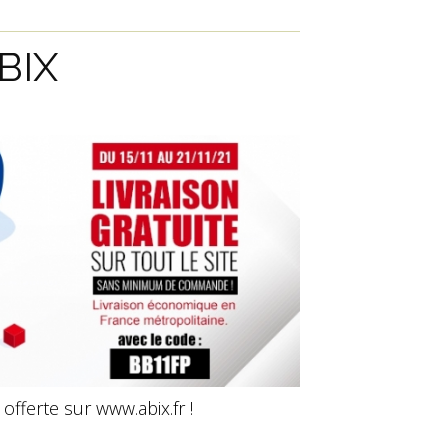
ABIX
 offerte sur www.abix.fr !