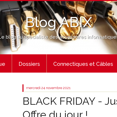
Blog ABIX
Le blog du spécialiste des accessoires informatique
ue
Dossiers
Connectiques et Câbles
mercredi 24
novembre 2021
BLACK FRIDAY - Jus
Offre du jour !