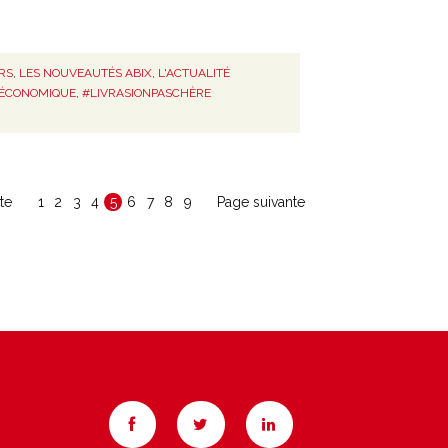
RS
,
LES NOUVEAUTÉS ABIX
,
L'ACTUALITÉ
NÉCONOMIQUE
,
#LIVRASIONPASCHÈRE
te
1
2
3
4
5
6
7
8
9
Page suivante