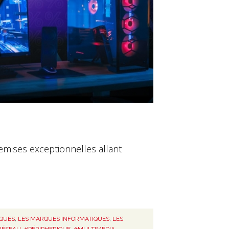
emises exceptionnelles allant
IQUES
,
LES MARQUES INFORMATIQUES
,
LES
RÉSEAU
,
#PÉRIPHERIQUE
,
#MULTIMÉDIA
,