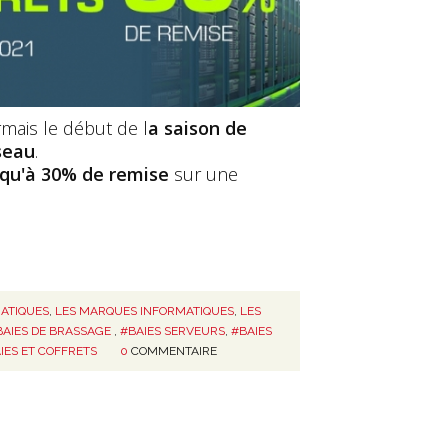
rmais le début de l
a saison de
seau
.
squ'à 30% de remise
sur une
ATIQUES
,
LES MARQUES INFORMATIQUES
,
LES
BAIES DE BRASSAGE
,
#BAIES SERVEURS
,
#BAIES
IES ET COFFRETS
0
COMMENTAIRE