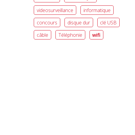
videosurveillance
informatique
concours
disque dur
clé USB
câble
Téléphonie
wifi