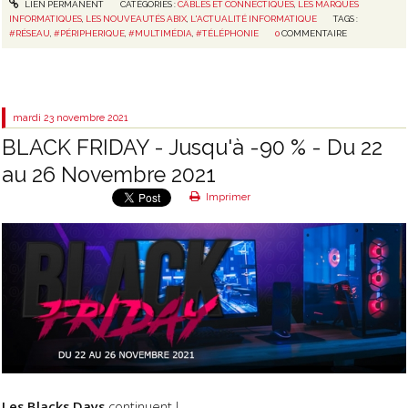
LIEN PERMANENT
CATÉGORIES :
CÂBLES ET CONNECTIQUES
,
LES MARQUES
INFORMATIQUES
,
LES NOUVEAUTÉS ABIX
,
L'ACTUALITÉ INFORMATIQUE
TAGS :
#RÉSEAU
,
#PÉRIPHERIQUE
,
#MULTIMÉDIA
,
#TÉLÉPHONIE
0
COMMENTAIRE
mardi 23
novembre 2021
BLACK FRIDAY - Jusqu'à -90 % - Du 22
au 26 Novembre 2021
Imprimer
Les Blacks Days
continuent !