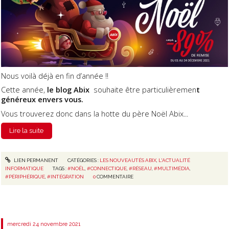
Nous voilà déjà en fin d’année !!
Cette année,
le blog Abix
souhaite être particulièremen
t
généreux envers vous.
Vous trouverez donc dans la hotte du père Noël Abix...
Lire la suite
LIEN PERMANENT
CATÉGORIES :
LES NOUVEAUTÉS ABIX
,
L'ACTUALITÉ
INFORMATIQUE
TAGS :
#NOËL
,
#CONNECTIQUE
,
#RÉSEAU
,
#MULTIMÉDIA
,
#PÉRIPHÉRIQUE
,
#INTÉGRATION
0
COMMENTAIRE
mercredi 24
novembre 2021