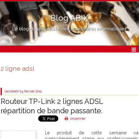
Blog ABIX
Le blog du spécialiste des accessoires informatiques
2 ligne adsl
vendredi 04
février 2011
Routeur TP-Link 2 lignes ADSL
répartition de bande passante.
Imprimer
Le produit de cette semaine va
particulièrement plaire aux professionnels