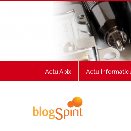
Actu Abix
Actu Informatiq