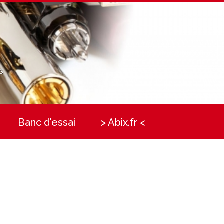
s
Banc d'essai
> Abix.fr <