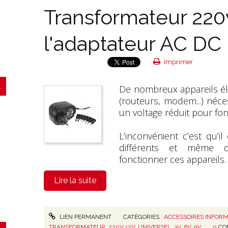
Transformateur 220v
l'adaptateur AC DC
Imprimer
De nombreux appareils éle
(routeurs, modem...) néc
un voltage réduit pour fon
L’inconvénient c’est qu’il
différents et même d
fonctionner ces appareils.
Lire la suite
LIEN PERMANENT
CATÉGORIES :
ACCESSOIRES INFORM
TRANSFORMATEUR
,
220V 12V
,
UNIVERSEL
,
3V
,
6V
,
9V
0
CO