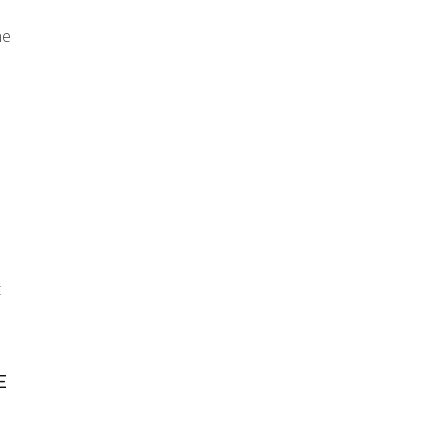
ne
t
E