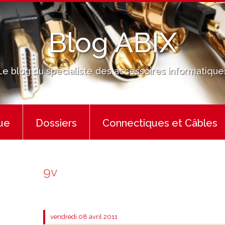
Blog ABIX
Le blog du spécialiste des accessoires informatique
ue
Dossiers
Connectiques et Câbles
9v
vendredi 08
avril 2011