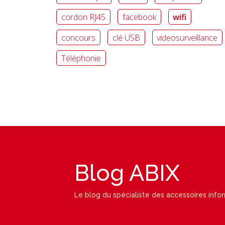
cordon RJ45
facebook
wifi
concours
clé USB
videosurveillance
Téléphonie
Blog ABIX
Le blog du spécialiste des accessoires info