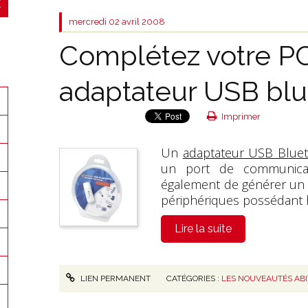
mercredi 02
avril 2008
Complétez votre P
adaptateur USB blu
Imprimer
Un
adaptateur USB Blue
un port de communicat
également de générer un p
périphériques possédant l
Lire la suite
LIEN PERMANENT
CATÉGORIES :
LES NOUVEAUTÉS ABI