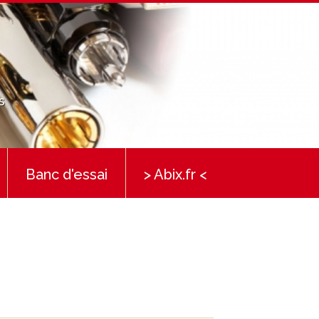
s
Banc d'essai
> Abix.fr <