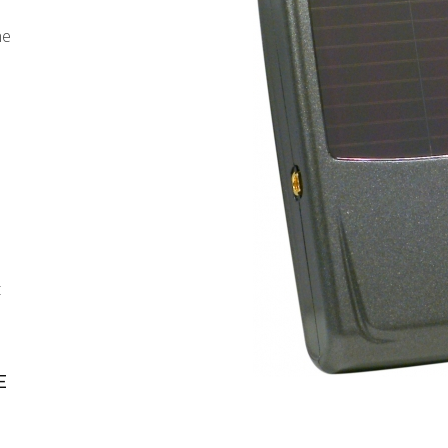
ne
t
E