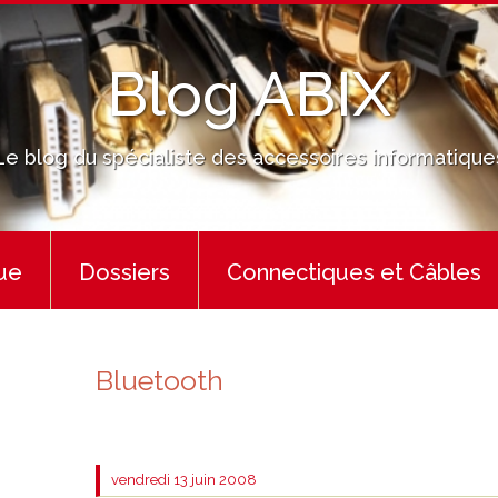
Blog ABIX
Le blog du spécialiste des accessoires informatique
ue
Dossiers
Connectiques et Câbles
Bluetooth
vendredi 13
juin 2008