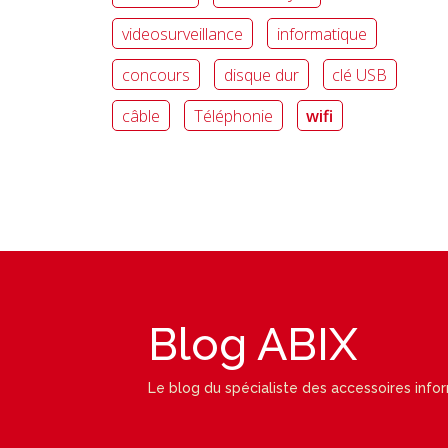
videosurveillance
informatique
concours
disque dur
clé USB
câble
Téléphonie
wifi
Blog ABIX
Le blog du spécialiste des accessoires info