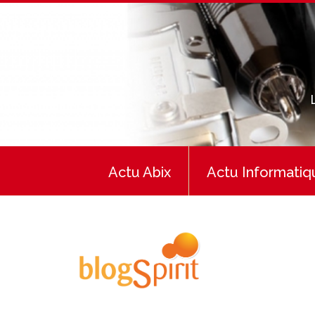
Actu Abix
Actu Informatiq