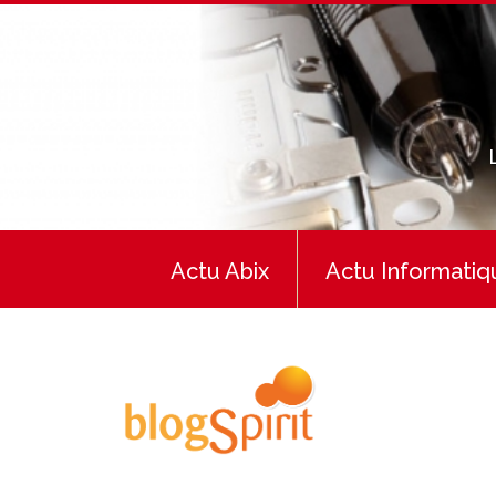
Actu Abix
Actu Informatiq