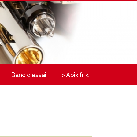
s
Banc d'essai
> Abix.fr <