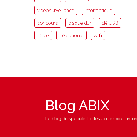
videosurveillance
informatique
concours
disque dur
clé USB
câble
Téléphonie
wifi
Blog ABIX
Le blog du spécialiste des accessoires info