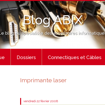
Blog ABIX
Le blog du spécialiste des accessoires informatique
ue
Dossiers
Connectiques et Câbles
Imprimante laser
vendredi 22
février 2008