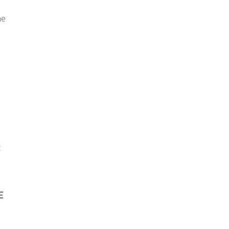
ne
t
E