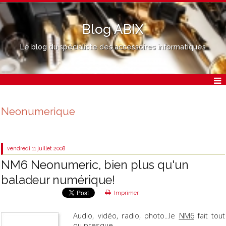
Blog ABIX
Le blog du spécialiste des accessoires informatiques
Neonumerique
vendredi 11
juillet 2008
NM6 Neonumeric, bien plus qu'un
baladeur numérique!
Imprimer
Audio, vidéo, radio, photo...le
NM6
fait tout
ou presque.