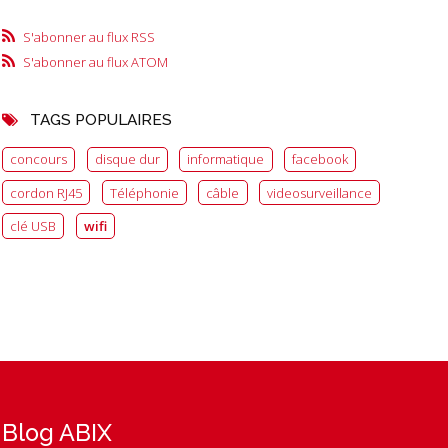
S'abonner au flux RSS
S'abonner au flux ATOM
TAGS POPULAIRES
concours
disque dur
informatique
facebook
cordon RJ45
Téléphonie
câble
videosurveillance
clé USB
wifi
Blog ABIX