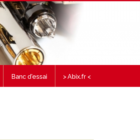
s
Banc d'essai
> Abix.fr <