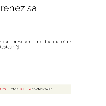
Prenez sa
le (ou presque) à un thermomètre
n
testeur RJ
.
QUES
TAGS :
RJ
0
COMMENTAIRE