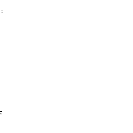
ne
t
E