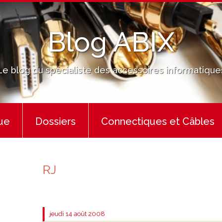
Blog ABIX
Le blog du spécialiste des accessoires informatique
ue
Dossiers
Connectiques et Câbles
RJ
jeudi 14
août 2008