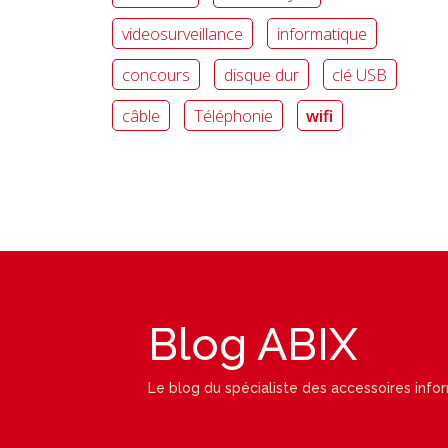
videosurveillance
informatique
concours
disque dur
clé USB
câble
Téléphonie
wifi
Blog ABIX
Le blog du spécialiste des accessoires info