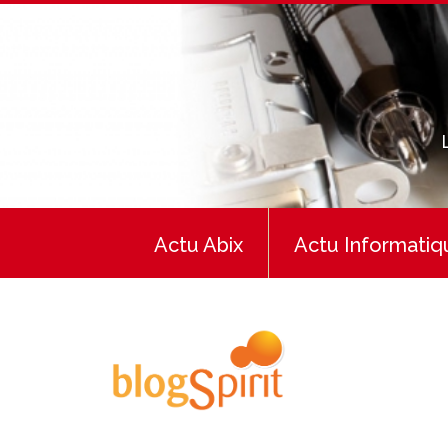
Actu Abix
Actu Informatiq