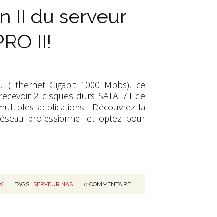
n II du serveur
RO II!
u
(Ethernet Gigabit 1000 Mpbs), ce
cevoir 2 disques durs SATA I/II de
ltiples applications. Découvrez la
 réseau professionnel et optez pour
X
TAGS :
SERVEUR NAS
0
COMMENTAIRE