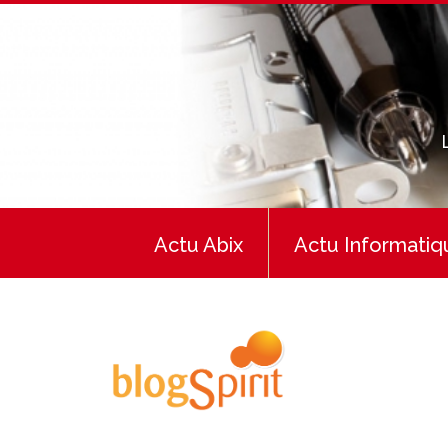
Actu Abix
Actu Informatiq