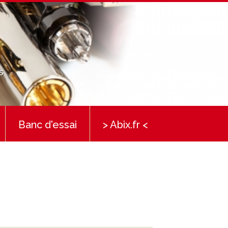
s
Banc d'essai
> Abix.fr <