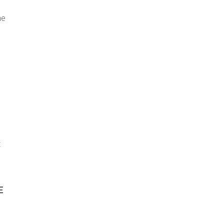
ne
t
E