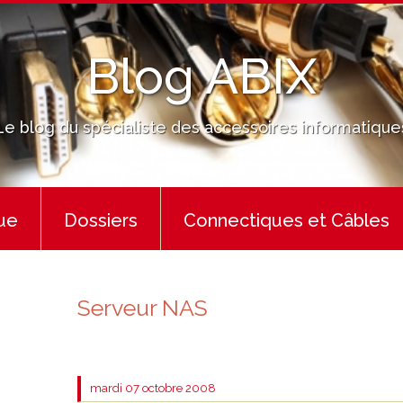
Blog ABIX
Le blog du spécialiste des accessoires informatique
ue
Dossiers
Connectiques et Câbles
Serveur NAS
mardi 07
octobre 2008