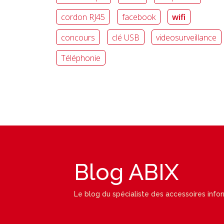
cordon RJ45
facebook
wifi
concours
clé USB
videosurveillance
Téléphonie
Blog ABIX
Le blog du spécialiste des accessoires info