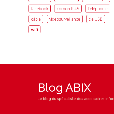
facebook
cordon RJ45
Téléphonie
câble
videosurveillance
clé USB
wifi
Blog ABIX
Le blog du spécialiste des accessoires info