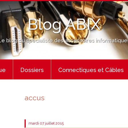
Blog ABIX
Le blog du spécialiste des accessoires informatique
ue
Dossiers
Connectiques et Câbles
accus
mardi 07
juillet 2015