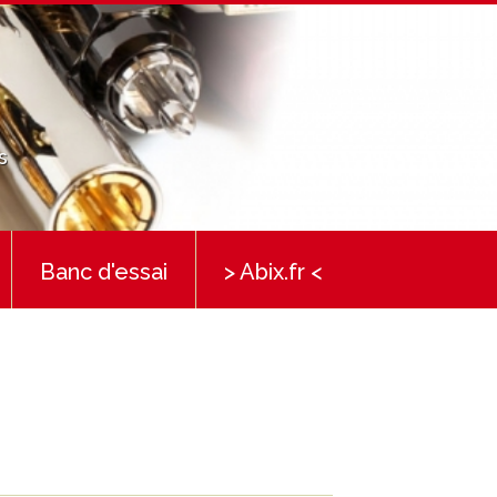
s
Banc d'essai
> Abix.fr <