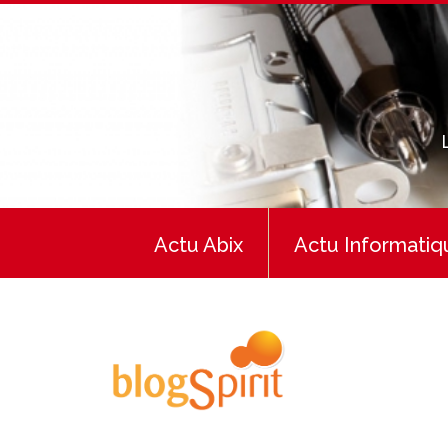
Actu Abix
Actu Informatiq