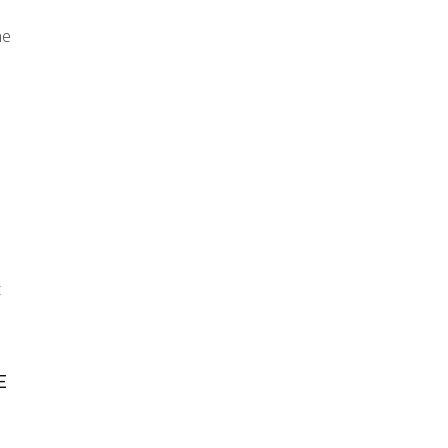
ne
t
E