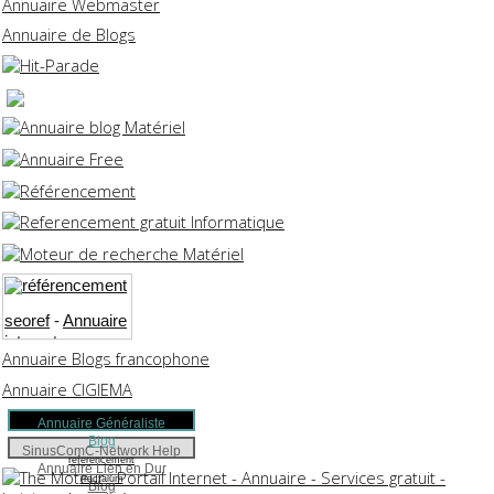
Annuaire Webmaster
Annuaire de Blogs
seoref
-
Annuaire
internet :
Annuaire Blogs francophone
Tootrouver
-
annuaire lien dur
Annuaire CIGIEMA
-
annuaire
Annuaire Généraliste
locations
Blog
vacances
-
SinusComC-Network Help
referencement
annuaire gratuit
-
Annuaire Lien en Dur
fractalum
Blog
-
annuaire gratuit