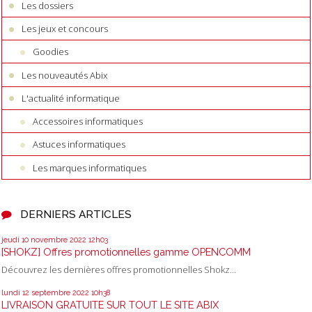
Les dossiers
internet
-
Annuaire
Les jeux et concours
Ref€uros
-
t'a
tout ici
-
Annuaire
Goodies
de sites internet
-
10 annuaires
-
-
Les nouveautés Abix
référencement
L'actualité informatique
site
-
-
Annuaire
Le Repertoire
-
Accessoires informatiques
Annuaire
généraliste
-
Astuces informatiques
annuland
-
Annuaire liens
-
Les marques informatiques
référencement
site internet
-
flux
rss
-
Annuaire
DERNIERS ARTICLES
Paris Métropole
-
World Web Wav
-
jeudi 10
novembre 2022
12h03
indexation
[SHOKZ] Offres promotionnelles gamme OPENCOMM
thematique
-
Découvrez les dernières offres promotionnelles Shokz...
Portail Internet -
Annuaire et
lundi 12
septembre 2022
10h38
moteur de
LIVRAISON GRATUITE SUR TOUT LE SITE ABIX