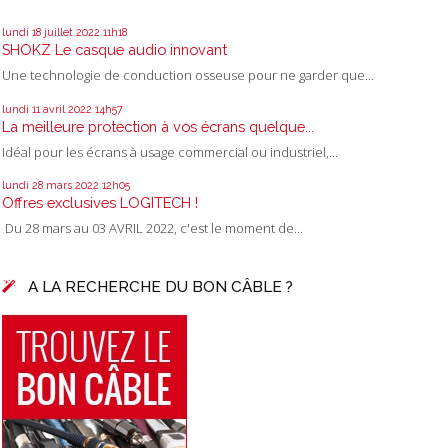
recherche
-
hit
annuaire
-
Mon
lundi 18
juillet 2022
11h18
annuaire gratuit
-
SHOKZ Le casque audio innovant
paris excursion
-
Une technologie de conduction osseuse pour ne garder que...
backlink
-
Annuaire Golfe-
lundi 11
avril 2022
14h57
Evasion
-
La meilleure protection à vos écrans quelque...
recherche trouve
Idéal pour les écrans à usage commercial ou industriel,...
-
référencement
gratuit
-
Annuaire
lundi 28
mars 2022
12h05
Liens Web
-
Offres exclusives LOGITECH !
Annuaire
Du 28 mars au 03 AVRIL 2022, c'est le moment de...
Magouilla
-
Annuaire les
liens
-
Annuaire
A LA RECHERCHE DU BON CÂBLE ?
généraliste
francophone
-
Annuaire
Generaliste
Gratuit
-
annuaire
référencement
-
-
Annuaire
Underground -
-
Guide Du Net
-