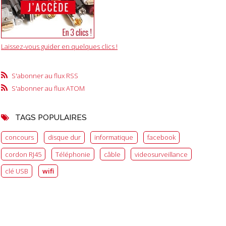
Annuaire QUI
RECHERCHE
-
link ninja
-
-
referencement
gratuit
Laissez-vous guider en quelques clics !
S'abonner au flux RSS
S'abonner au flux ATOM
TAGS POPULAIRES
concours
disque dur
informatique
facebook
cordon RJ45
Téléphonie
câble
videosurveillance
clé USB
wifi