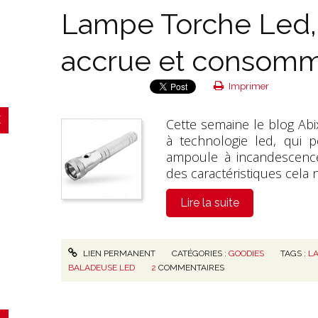
Lampe Torche Led,
accrue et consomm
Imprimer
Cette semaine le blog Abix
à technologie led, qui 
ampoule à incandescence
des caractéristiques cela n
Lire la suite
LIEN PERMANENT
CATÉGORIES :
GOODIES
TAGS :
LA
BALADEUSE LED
2
COMMENTAIRES