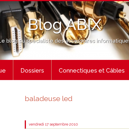
Blog ABIX
Le blog du spécialiste des accessoires informatique
ue
Dossiers
Connectiques et Câbles
baladeuse led
vendredi 17
septembre 2010