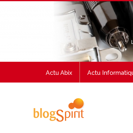
Actu Abix
Actu Informatiq