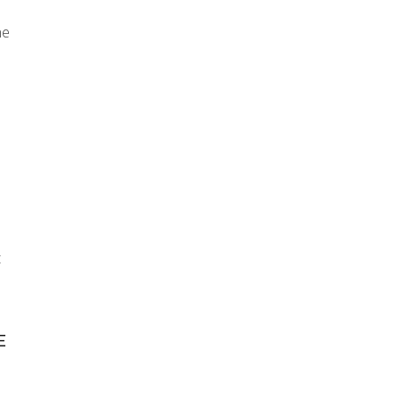
ne
t
E