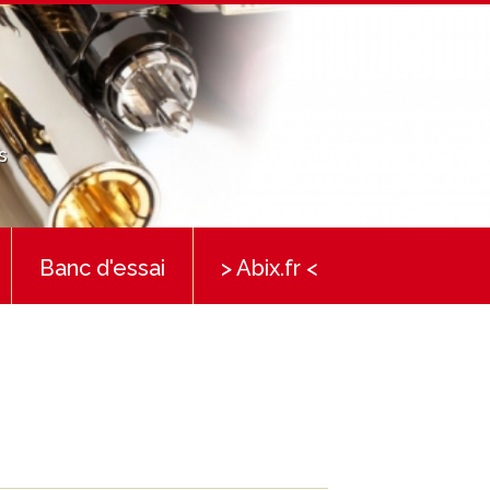
s
Banc d'essai
> Abix.fr <