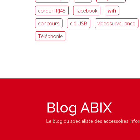
cordon RJ45
facebook
wifi
concours
clé USB
videosurveillance
Téléphonie
Blog ABIX
Le blog du spécialiste des accessoires info