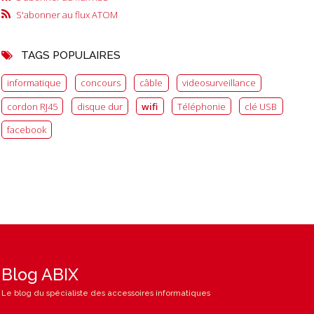
S'abonner au flux ATOM
TAGS POPULAIRES
informatique
concours
câble
videosurveillance
cordon RJ45
disque dur
wifi
Téléphonie
clé USB
facebook
Blog ABIX
Le blog du spécialiste des accessoires informatiques