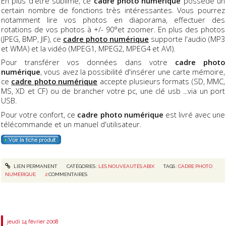
En plus d'être sublime, ce
cadre photo numérique
possède un
certain nombre de fonctions très intéressantes. Vous pourrez
notamment lire vos photos en diaporama, effectuer des
rotations de vos photos à +/- 90°et zoomer. En plus des photos
(JPEG, BMP, JIF), ce
cadre photo numérique
supporte l'audio (MP3
et WMA) et la vidéo (MPEG1, MPEG2, MPEG4 et AVI).
Pour transférer vos données dans votre
cadre photo
numérique
, vous avez la possibilité d'insérer une carte mémoire,
ce
cadre photo numérique
accepte plusieurs formats (SD, MMC,
MS, XD et CF) ou de brancher votre pc, une clé usb ...via un port
USB.
Pour votre confort, ce
cadre photo numérique
est livré avec une
télécommande et un manuel d'utilisateur.
LIEN PERMANENT
CATÉGORIES :
LES NOUVEAUTÉS ABIX
TAGS :
CADRE PHOTO
NUMÉRIQUE
2
COMMENTAIRES
jeudi 14
février 2008