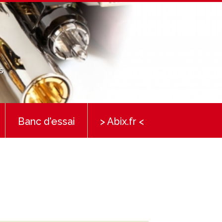
s
Banc d'essai
> Abix.fr <