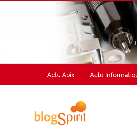
Actu Abix
Actu Informatiq