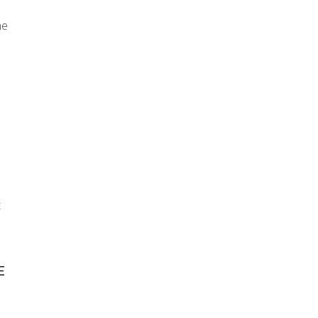
ne
t
E