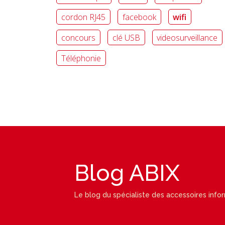
cordon RJ45
facebook
wifi
concours
clé USB
videosurveillance
Téléphonie
Blog ABIX
Le blog du spécialiste des accessoires info