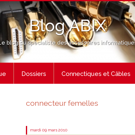
Blog ABIX
Le blog du spécialiste des accessoires informatique
ue
Dossiers
Connectiques et Câbles
connecteur femelles
mardi 09
mars 2010