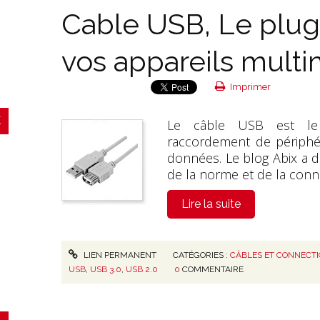
Cable USB, Le plug
vos appareils mult
Imprimer
Le
câble USB
est le 
raccordement de périphér
données. Le blog Abix a d
de la norme et de la conn
Lire la suite
LIEN PERMANENT
CATÉGORIES :
CÂBLES ET CONNECT
USB
,
USB 3.0
,
USB 2.0
0
COMMENTAIRE