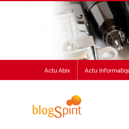
Actu Abix
Actu Informatiq