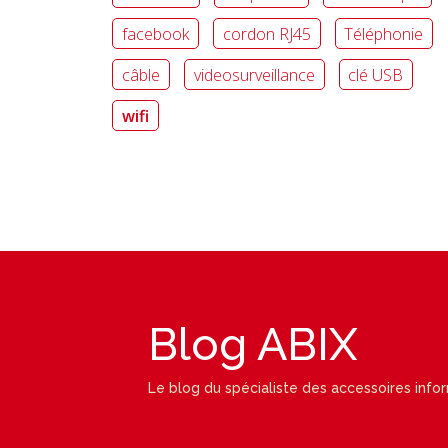
facebook
cordon RJ45
Téléphonie
câble
videosurveillance
clé USB
wifi
Blog ABIX
Le blog du spécialiste des accessoires info