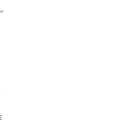
ne
t
E