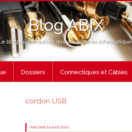
Blog ABIX
Le blog du spécialiste des accessoires informatique
ue
Dossiers
Connectiques et Câbles
cordon USB
mercredi 14
avril 2010