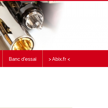
s
Banc d'essai
> Abix.fr <