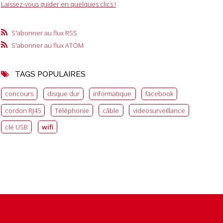
Laissez-vous guider en quelques clics !
S'abonner au flux RSS
S'abonner au flux ATOM
TAGS POPULAIRES
concours
disque dur
informatique
facebook
cordon RJ45
Téléphonie
câble
videosurveillance
clé USB
wifi