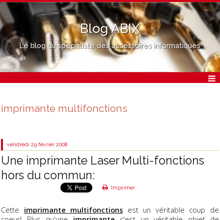
Blog ABIX
Le blog du spécialiste des accessoires informatiques
imprimante multifonctions
vendredi 29
février 2008
Une imprimante Laser Multi-fonctions
hors du commun:
Imprimer
Cette
imprimante multifonctions
est un véritable coup de
coeur! Plus qu'une
imprimante
c'est un véritable objet de