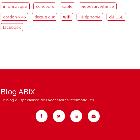
informatique
concours
câble
videosurveillance
cordon RJ45
disque dur
wifi
Téléphonie
clé USB
facebook
Blog ABIX
Le blog du spécialiste des accessoires informatiques