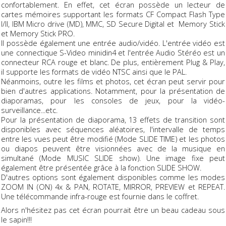
confortablement. En effet, cet écran possède un lecteur de
cartes mémoires supportant les formats CF Compact Flash Type
I/II, IBM Micro drive (MD), MMC, SD Secure Digital et Memory Stick
et Memory Stick PRO.
Il possède également une entrée audio/vidéo. L'entrée vidéo est
une connectique S-Video minidin4 et l'entrée Audio Stéréo est un
connecteur RCA rouge et blanc. De plus, entièrement Plug & Play,
il supporte les formats de vidéo NTSC ainsi que le PAL.
Néanmoins, outre les films et photos, cet écran peut servir pour
bien d'autres applications. Notamment, pour la présentation de
diaporamas, pour les consoles de jeux, pour la vidéo-
surveillance...etc.
Pour la présentation de diaporama, 13 effets de transition sont
disponibles avec séquences aléatoires, l'intervalle de temps
entre les vues peut être modifié (Mode SLIDE TIME) et les photos
ou diapos peuvent être visionnées avec de la musique en
simultané (Mode MUSIC SLIDE show). Une image fixe peut
également être présentée grâce à la fonction SLIDE SHOW.
D'autres options sont également disponibles comme les modes
ZOOM IN (ON) 4x & PAN, ROTATE, MIRROR, PREVIEW et REPEAT.
Une télécommande infra-rouge est fournie dans le coffret.
Alors n'hésitez pas cet écran pourrait être un beau cadeau sous
le sapin!!!