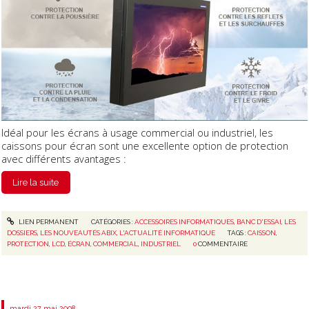
Idéal pour les écrans à usage commercial ou industriel, les
caissons pour écran sont une excellente option de protection
avec différents avantages :
Lire la suite
LIEN PERMANENT
CATÉGORIES :
ACCESSOIRES INFORMATIQUES
,
BANC D'ESSAI
,
LES
DOSSIERS
,
LES NOUVEAUTÉS ABIX
,
L'ACTUALITÉ INFORMATIQUE
TAGS :
CAISSON
,
PROTECTION
,
LCD
,
ÉCRAN
,
COMMERCIAL
,
INDUSTRIEL
0
COMMENTAIRE
mardi 27
mai 2008