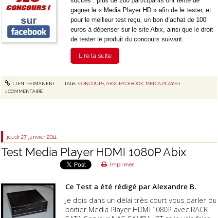
succès : plus de 200 participants ont tenté de
gagner le « Media Player HD » afin de le tester, et
pour le meilleur test reçu, un bon d’achat de 100
euros à dépenser sur le site Abix, ainsi que le droit
de tester le produit du concours suivant.
Lire la suite
LIEN PERMANENT
TAGS :
CONCOURS
,
ABIX
,
FACEBOOK
,
MEDIA PLAYER
1
COMMENTAIRE
jeudi 27
janvier 2011
Test Media Player HDMI 1080P Abix
Imprimer
Ce Test a été rédigé par Alexandre B.
Je dois dans un délai très court vous parler du
boitier Media Player HDMI 1080P avec RACK