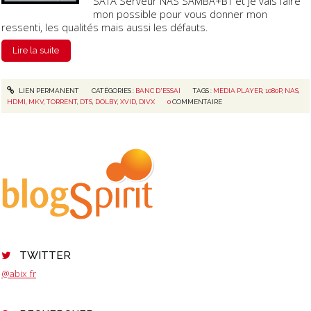
SATA Serveur NAS SAMBA+BT et je vais faire
mon possible pour vous donner mon
ressenti, les qualités mais aussi les défauts.
Lire la suite
LIEN PERMANENT
CATÉGORIES :
BANC D'ESSAI
TAGS :
MEDIA PLAYER
,
1080P
,
NAS
,
HDMI
,
MKV
,
TORRENT
,
DTS
,
DOLBY
,
XVID
,
DIVX
0
COMMENTAIRE
TWITTER
@abix_fr