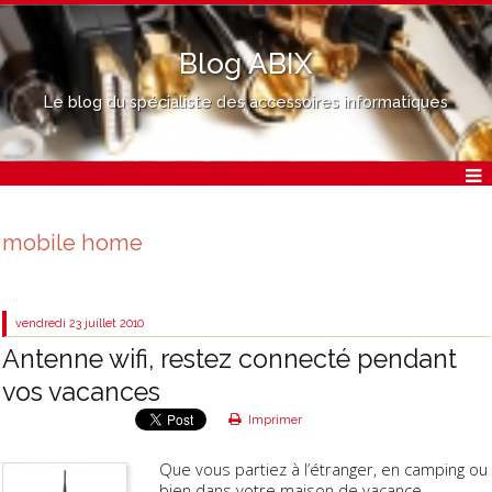
Blog ABIX
Le blog du spécialiste des accessoires informatiques
mobile home
vendredi 23
juillet 2010
Antenne wifi, restez connecté pendant
vos vacances
Imprimer
Que vous partiez à l’étranger, en camping ou
bien dans votre maison de vacance,