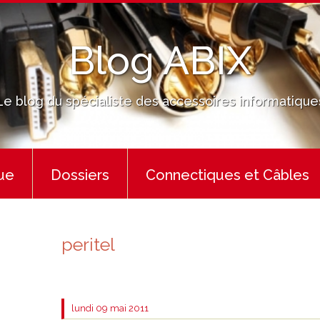
Blog ABIX
Le blog du spécialiste des accessoires informatique
ue
Dossiers
Connectiques et Câbles
peritel
lundi 09
mai 2011