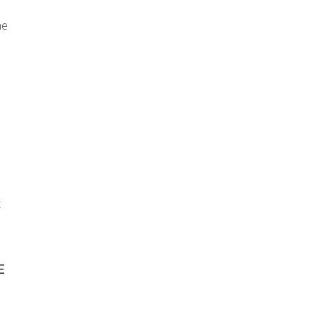
ne
t
E