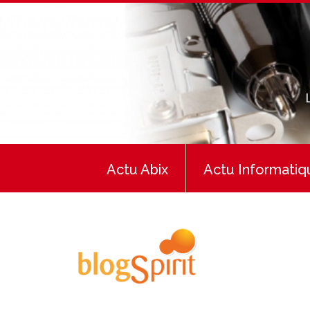
Actu Abix
Actu Informatiq