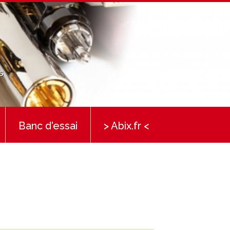
s
Banc d'essai
> Abix.fr <