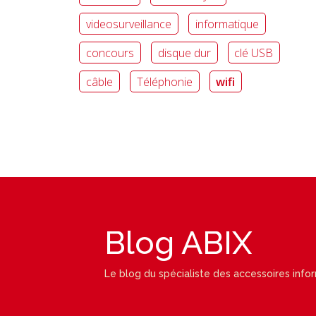
videosurveillance
informatique
concours
disque dur
clé USB
câble
Téléphonie
wifi
Blog ABIX
Le blog du spécialiste des accessoires info