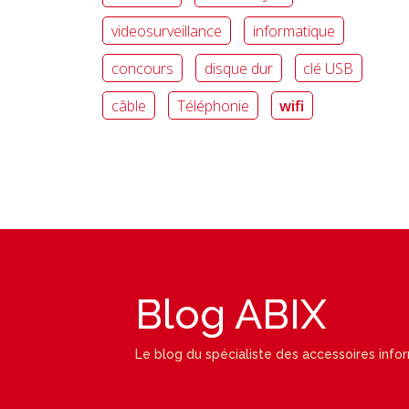
videosurveillance
informatique
concours
disque dur
clé USB
câble
Téléphonie
wifi
Blog ABIX
Le blog du spécialiste des accessoires info