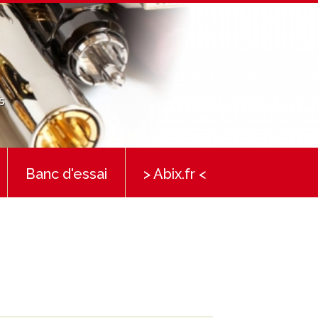
s
Banc d'essai
> Abix.fr <