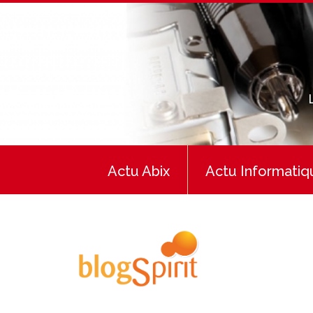
Actu Abix
Actu Informatiq