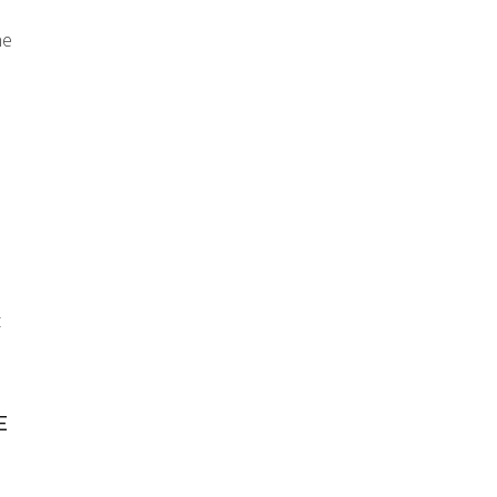
ne
t
E