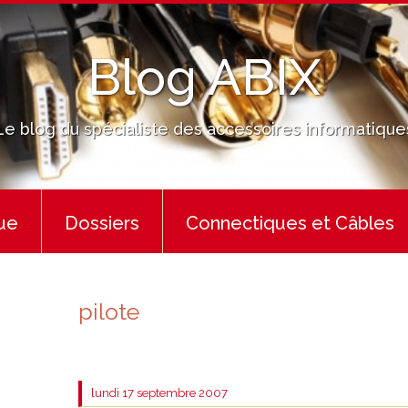
Blog ABIX
Le blog du spécialiste des accessoires informatique
ue
Dossiers
Connectiques et Câbles
pilote
lundi 17
septembre 2007