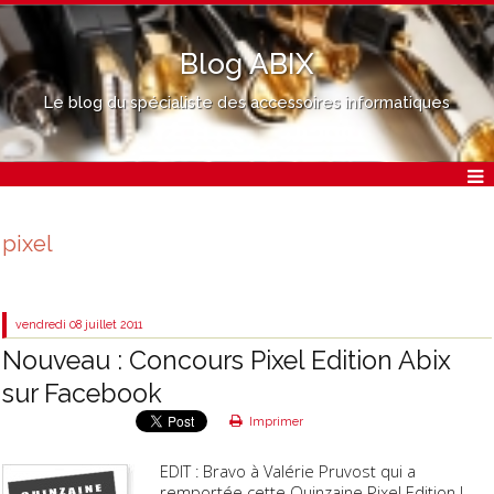
Blog ABIX
Le blog du spécialiste des accessoires informatiques
pixel
vendredi 08
juillet 2011
Nouveau : Concours Pixel Edition Abix
sur Facebook
Imprimer
EDIT : Bravo à Valérie Pruvost qui a
remportée cette Quinzaine Pixel Edition !