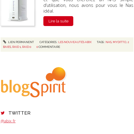
d’utilisation, nous avons pour vous le Nas
idéal.
Lire la suite
LIEN PERMANENT
CATÉGORIES :
LES NOUVEAUTÉS ABIX
TAGS :
NAS
,
MYDITTO
,
2
BAIES
,
RAID 1
,
RAID 0
0
COMMENTAIRE
TWITTER
@abix_fr