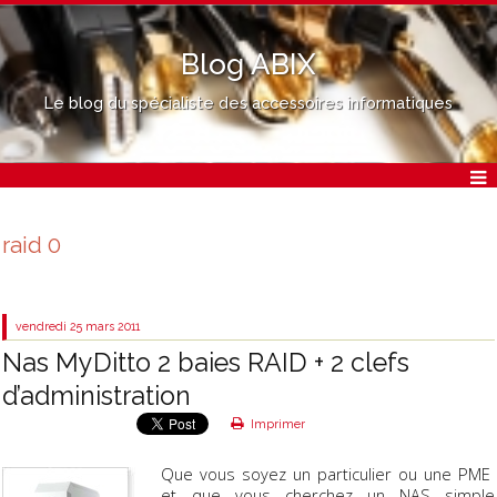
Blog ABIX
Le blog du spécialiste des accessoires informatiques
raid 0
vendredi 25
mars 2011
Nas MyDitto 2 baies RAID + 2 clefs
d’administration
Imprimer
Que vous soyez un particulier ou une PME
et que vous cherchez un NAS simple