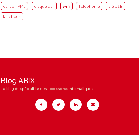
cordon RJ45
disque dur
wifi
Téléphonie
clé USB
facebook
Blog ABIX
Le blog du spécialiste des accessoires informatiques