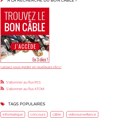
A LA RECHERCHE DU BON CÂBLE ?
Laissez-vous guider en quelques clics !
S'abonner au flux RSS
S'abonner au flux ATOM
TAGS POPULAIRES
informatique
concours
câble
videosurveillance