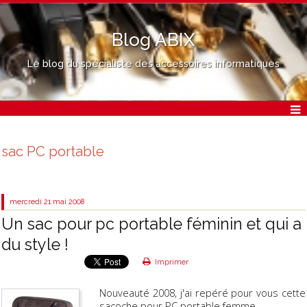
Blog ABIX
Le blog du spécialiste des accessoires informatiques
sac PC portable
mercredi 21
mai 2008
Un sac pour pc portable féminin et qui a
du style !
Imprimer
Nouveauté 2008, j'ai repéré pour vous cette
sacoche pour
PC portable
femme.