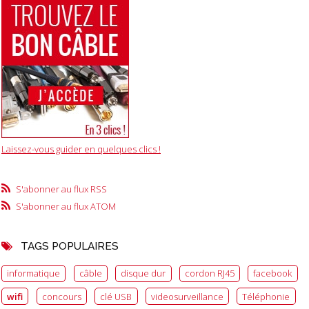
Laissez-vous guider en quelques clics !
S'abonner au flux RSS
S'abonner au flux ATOM
TAGS POPULAIRES
informatique
câble
disque dur
cordon RJ45
facebook
wifi
concours
clé USB
videosurveillance
Téléphonie