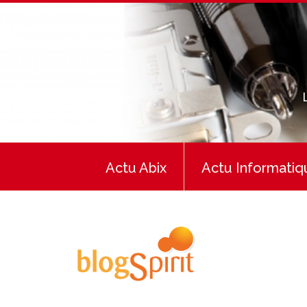
Actu Abix
Actu Informatiq