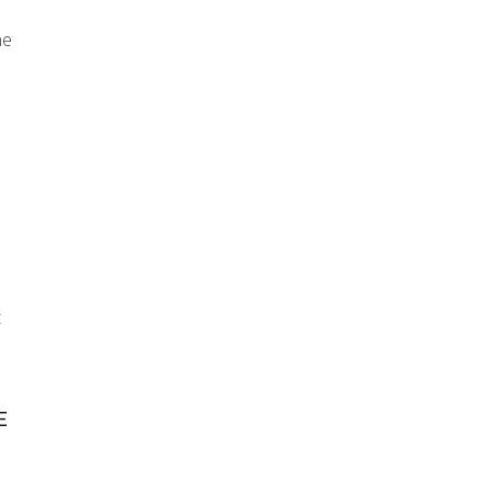
ne
t
E