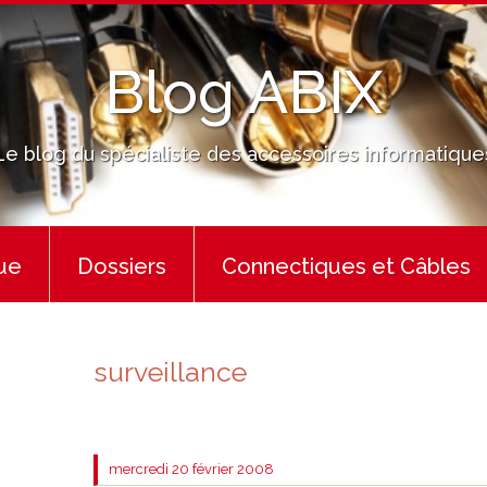
Blog ABIX
Le blog du spécialiste des accessoires informatique
ue
Dossiers
Connectiques et Câbles
surveillance
mercredi 20
février 2008