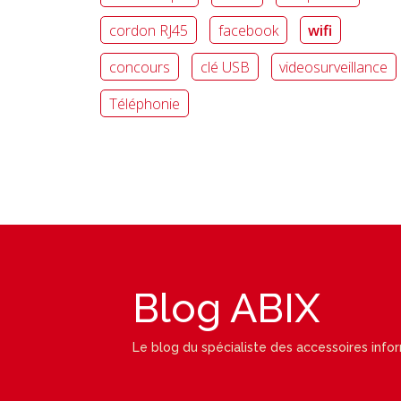
cordon RJ45
facebook
wifi
concours
clé USB
videosurveillance
Téléphonie
Blog ABIX
Le blog du spécialiste des accessoires info