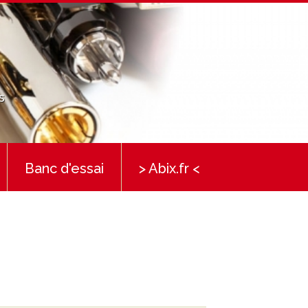
s
Banc d'essai
> Abix.fr <