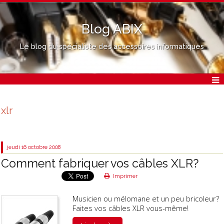
Blog ABIX
Le blog du spécialiste des accessoires informatiques
xlr
jeudi 16
octobre 2008
Comment fabriquer vos câbles XLR?
Imprimer
Musicien ou mélomane et un peu bricoleur?
Faites vos câbles XLR vous-même!