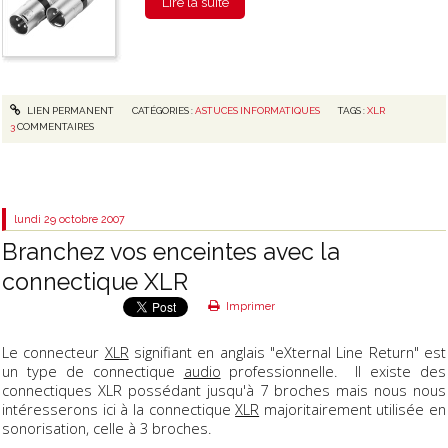
Lire la suite
LIEN PERMANENT
CATÉGORIES :
ASTUCES INFORMATIQUES
TAGS :
XLR
3
COMMENTAIRES
lundi 29
octobre 2007
Branchez vos enceintes avec la
connectique XLR
Imprimer
Le connecteur
XLR
signifiant en anglais "eXternal Line Return" est
un type de connectique
audio
professionnelle. Il existe des
connectiques XLR possédant jusqu'à 7 broches mais nous nous
intéresserons ici à la connectique
XLR
majoritairement utilisée en
sonorisation, celle à 3 broches.