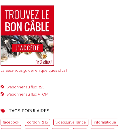
Laissez-vous guider en quelques clics !
S'abonner au flux RSS
S'abonner au flux ATOM
TAGS POPULAIRES
facebook
cordon RJ45
videosurveillance
informatique