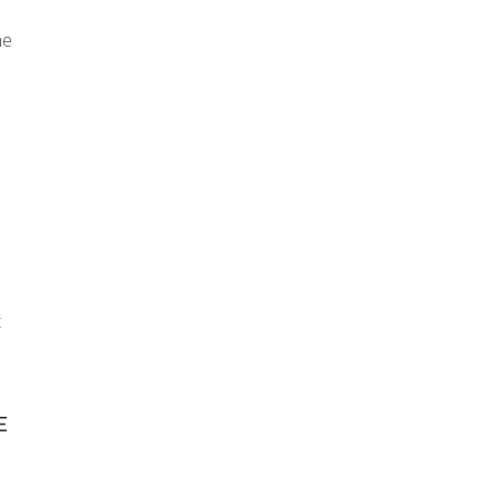
ne
t
E