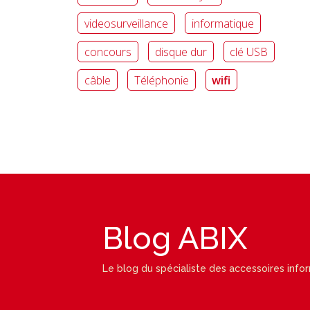
videosurveillance
informatique
concours
disque dur
clé USB
câble
Téléphonie
wifi
Blog ABIX
Le blog du spécialiste des accessoires info