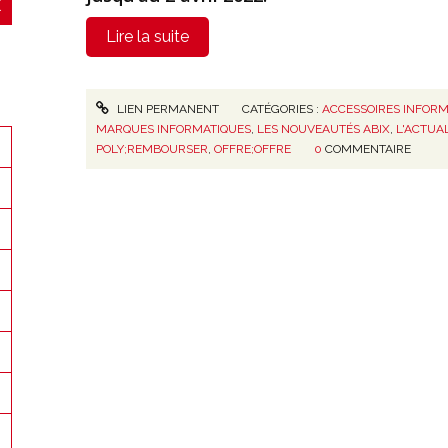
Lire la suite
LIEN PERMANENT
CATÉGORIES :
ACCESSOIRES INFORM
MARQUES INFORMATIQUES
,
LES NOUVEAUTÉS ABIX
,
L'ACTUA
POLY;REMBOURSER
,
OFFRE;OFFRE
0
COMMENTAIRE