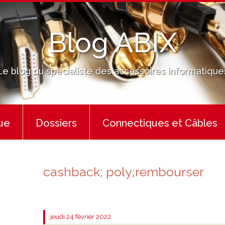
Blog ABIX
Le blog du spécialiste des accessoires informatique
ue
Dossiers
Connectiques et Câbles
cashback; poly;rembourser
jeudi 24
février 2022