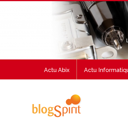
Actu Abix
Actu Informatiq