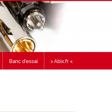
s
Banc d'essai
> Abix.fr <