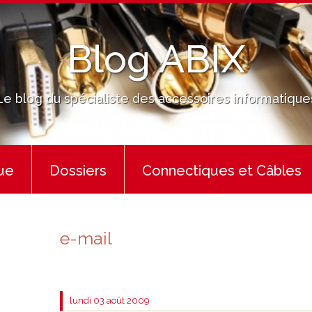
Blog ABIX
Le blog du spécialiste des accessoires informatique
ue
Dossiers
Connectiques et Câbles
e-mail
lundi 03
août 2009