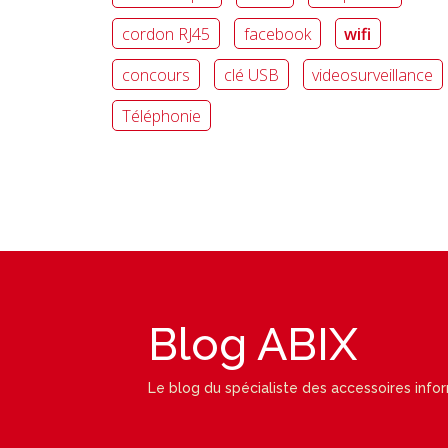
cordon RJ45
facebook
wifi
concours
clé USB
videosurveillance
Téléphonie
Blog ABIX
Le blog du spécialiste des accessoires info