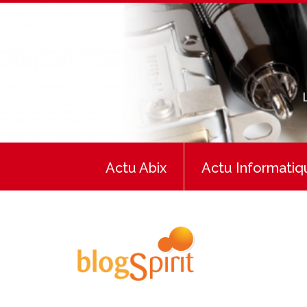
Actu Abix
Actu Informatiq