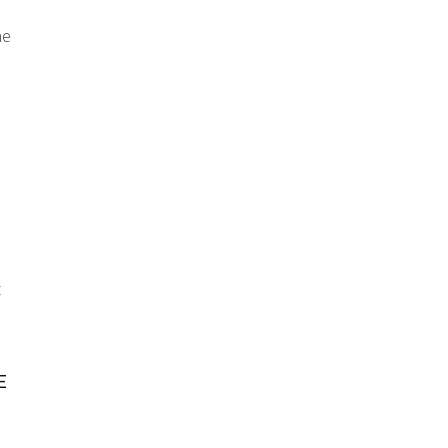
ne
t
E