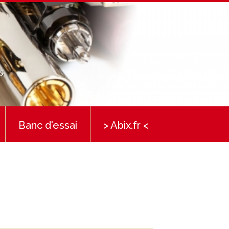
s
Banc d'essai
> Abix.fr <