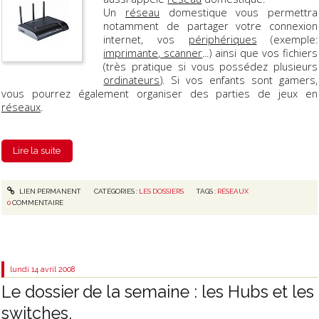
Un
réseau
domestique vous permettra
notamment de partager votre connexion
internet, vos
périphériques
(exemple:
imprimante, scanner
...) ainsi que vos fichiers
(très pratique si vous possédez plusieurs
ordinateurs
). Si vos enfants sont gamers,
vous pourrez également organiser des parties de jeux en
réseaux
.
Lire la suite
LIEN PERMANENT
CATÉGORIES :
LES DOSSIERS
TAGS :
RÉSEAUX
0
COMMENTAIRE
lundi 14
avril 2008
Le dossier de la semaine : les Hubs et les
switches.