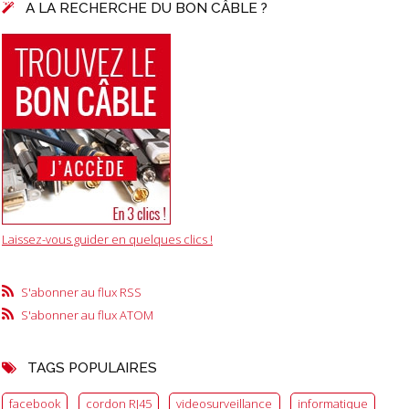
A LA RECHERCHE DU BON CÂBLE ?
Laissez-vous guider en quelques clics !
S'abonner au flux RSS
S'abonner au flux ATOM
TAGS POPULAIRES
facebook
cordon RJ45
videosurveillance
informatique