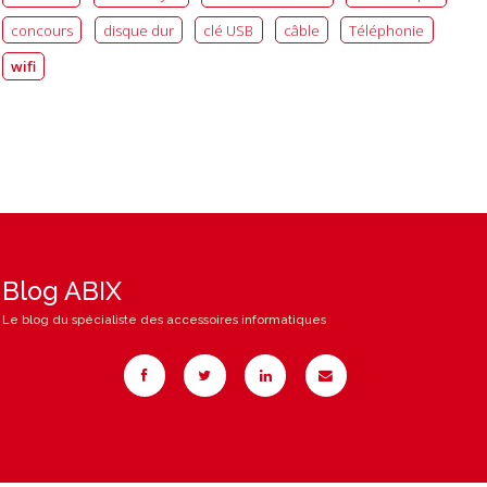
concours
disque dur
clé USB
câble
Téléphonie
wifi
Blog ABIX
Le blog du spécialiste des accessoires informatiques