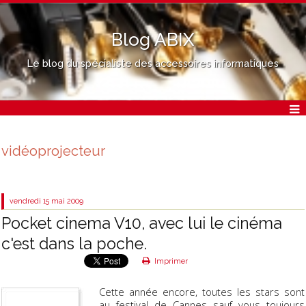
Blog ABIX
Le blog du spécialiste des accessoires informatiques
vidéoprojecteur
vendredi 15
mai 2009
Pocket cinema V10, avec lui le cinéma
c'est dans la poche.
Imprimer
Cette année encore, toutes les stars sont
au festival de Cannes...sauf vous...toujours