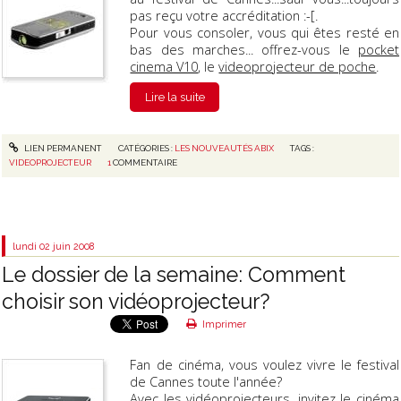
pas reçu votre accréditation :-[.
Pour vous consoler, vous qui êtes resté en
bas des marches... offrez-vous le
pocket
cinema V10
, le
videoprojecteur de poche
.
Lire la suite
LIEN PERMANENT
CATÉGORIES :
LES NOUVEAUTÉS ABIX
TAGS :
VIDEOPROJECTEUR
1
COMMENTAIRE
lundi 02
juin 2008
Le dossier de la semaine: Comment
choisir son vidéoprojecteur?
Imprimer
Fan de cinéma, vous voulez vivre le festival
de Cannes toute l'année?
Avec les
vidéoprojecteurs
, invitez le cinéma