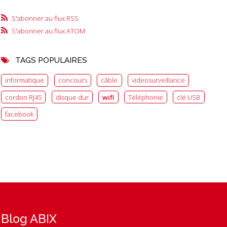
S'abonner au flux RSS
S'abonner au flux ATOM
TAGS POPULAIRES
informatique
concours
câble
videosurveillance
cordon RJ45
disque dur
wifi
Téléphonie
clé USB
facebook
Blog ABIX