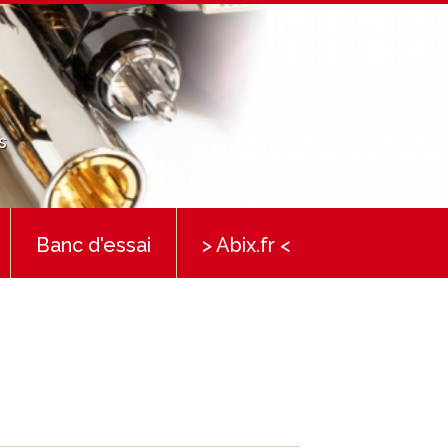
s
Banc d'essai
> Abix.fr <