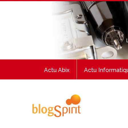
Actu Abix
Actu Informatiq