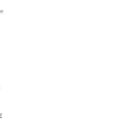
ne
t
E