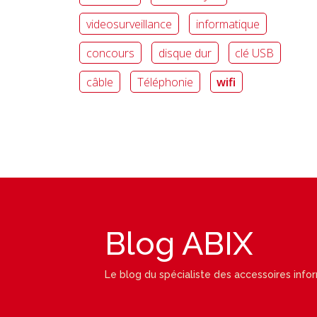
videosurveillance
informatique
concours
disque dur
clé USB
câble
Téléphonie
wifi
Blog ABIX
Le blog du spécialiste des accessoires info