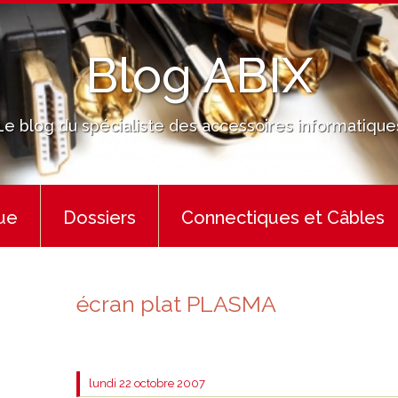
Blog ABIX
Le blog du spécialiste des accessoires informatique
ue
Dossiers
Connectiques et Câbles
écran plat PLASMA
lundi 22
octobre 2007